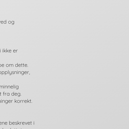
ved og
 ikke er
be om dette.
nopplysninger,
lminnelig
t fra deg.
inger korrekt.
ene beskrevet i