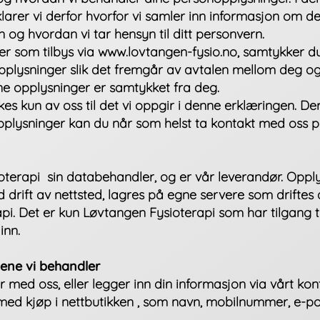
arer vi derfor hvorfor vi samler inn informasjon om de
og hvordan vi tar hensyn til ditt personvern.
er som tilbys via www.lovtangen-fysio.no, samtykker du 
pplysninger slik det fremgår av avtalen mellom deg og
ne opplysninger er samtykket fra deg.
es kun av oss til det vi oppgir i denne erklæringen. D
plysninger kan du når som helst ta kontakt med oss 
terapi sin databehandler, og er vår leverandør. Oppl
d drift av nettsted, lagres på egne servere som driftes 
pi. Det er kun Løvtangen Fysioterapi som har tilgang ti
inn.
ene vi behandler​
 med oss, eller legger inn din informasjon via vårt ko
 med kjøp i nettbutikken , som navn, mobilnummer, e-p