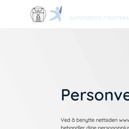
LØVTANGEN FYSIOT
AUTORISERTE FYSIOTER
Personve
Ved å benytte nettsiden
www
behandler dine personopplys