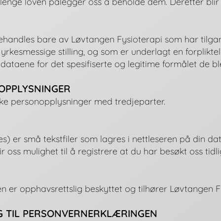
 lenge loven pålegger oss å beholde dem. Deretter blir d
handles bare av Løvtangen Fysioterapi som har tilgan
 yrkesmessige stilling, og som er underlagt en forpliktels
ataene for det spesifiserte og legitime formålet de ble
NOPPLYSNINGER
ikke personopplysninger med tredjeparter.
s) er små tekstfiler som lagres i nettleseren på din da
r oss mulighet til å registrere at du har besøkt oss tidli
n er opphavsrettslig beskyttet og tilhører Løvtangen F
G TIL PERSONVERNERKLÆRINGEN