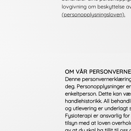
lovgivning om beskyttelse a
(personopplysningsloven).
OM VÅR PERSONVERN
Denne personvernerklæringe
deg. Personopplysninger er 
enkeltperson. Dette kan væ
handlehistorikk. All behandl
og utlevering er underlagt 
Fysioterapi er ansvarlig fo
tilsyn med at loven overhold
av at du skal ha tillit til 