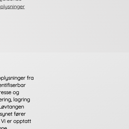
plysninger
plysninger fra
ntifiserbar
resse og
ring, lagring
. Løvtangen
synet fører
 Vi er opptatt
enne