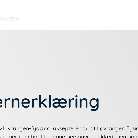
ERAPI
Hjem
Om os
APAUTER
rnerklæring
.lovtangen-fysio.no
, aksepterer du at Løvtangen Fysi
ninger i henhold til denne personvernerklæringen og 