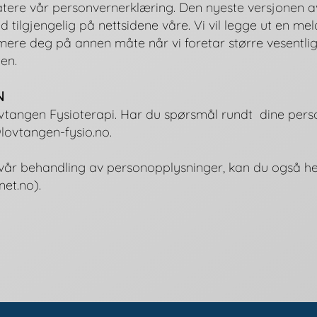
tere vår personvernerklæring. Den nyeste versjonen a
id tilgjengelig på nettsidene våre. Vi vil legge ut en me
rmere deg på annen måte når vi foretar større vesentlig
en.
N
vtangen Fysioterapi. Har du spørsmål rundt dine pers
lovtangen-fysio.no
.
g vår behandling av personopplysninger, kan du også h
net.no
).