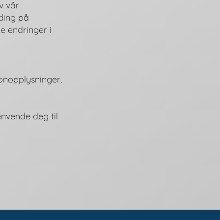
v vår
lding på
e endringer i
onopplysninger,
envende deg til