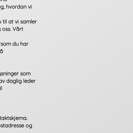
g, hvordan vi
til at vi samler
 oss. Vårt
ersom du har
på
ysninger som
av daglig leder
l
ntaktskjema.
ostadresse og