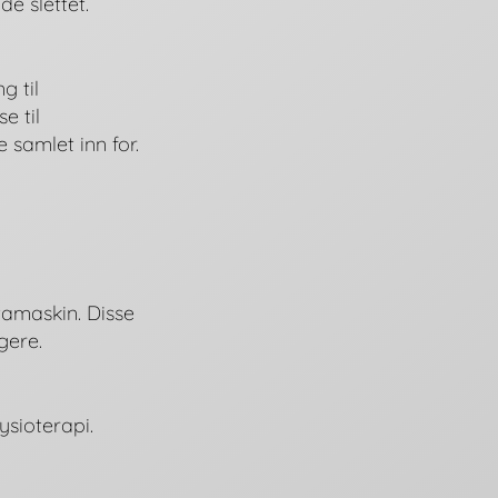
e slettet.
g til
e til
 samlet inn for.
tamaskin. Disse
gere.
ysioterapi.