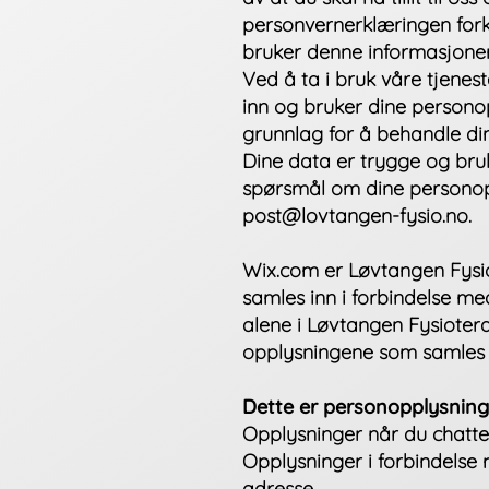
personvernerklæringen forkl
bruker denne informasjonen 
Ved å ta i bruk våre tjenest
inn og bruker dine persono
grunnlag for å behandle di
Dine data er trygge og bruk
spørsmål om dine personop
post@lovtangen-fysio.no.
Wix.com er Løvtangen Fysio
samles inn i forbindelse me
alene i Løvtangen Fysiotera
opplysningene som samles 
Dette er personopplysning
Opplysninger når du chatter
Opplysninger i forbindelse
adresse.