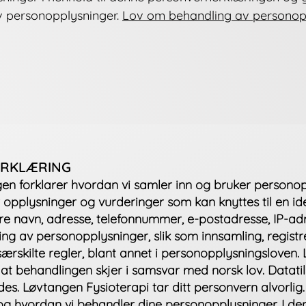
v personopplysninger.
Lov om behandling av personop
ERKLÆRING
n forklarer hvordan vi samler inn og bruker personop
opplysninger og vurderinger som kan knyttes til en ide
re navn, adresse, telefonnummer, e-postadresse, IP-ad
ing av personopplysninger, slik som innsamling, registre
særskilte regler, blant annet i personopplysningsloven
r at behandlingen skjer i samsvar med norsk lov. Datatil
es. Løvtangen Fysioterapi tar ditt personvern alvorlig.
oss og hvordan vi behandler dine personopplysninger. I d